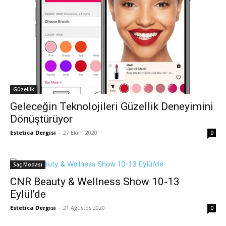
Güzellik
Geleceğin Teknolojileri Güzellik Deneyimini
Dönüştürüyor
Estetica Dergisi
-
27 Ekim 2020
0
Saç Modası
CNR Beauty & Wellness Show 10-13
Eylül’de
Estetica Dergisi
-
21 Ağustos 2020
0