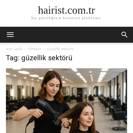
hairist.com.tr
Saç güzelliğinin benzersiz platformu.
Ana Sayfa
Etiketler
Güzellik sektörü
Tag: güzellik sektörü