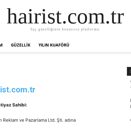
hairist.com.tr
Saç güzelliğinin benzersiz platformu.
AM
GÜZELLIK
YILIN KUAFÖRÜ
rist.com.tr
tiyaz Sahibi:
im Reklam ve Pazarlama Ltd. Şti. adına