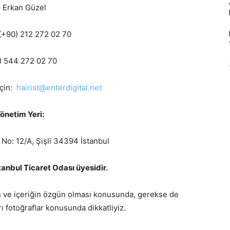
. Erkan Güzel
(+90) 212 272 02 70
) 544 272 02 70
için:
hairist@enterdigital.net
önetim Yeri:
 No: 12/A, Şişli 34394 İstanbul
tanbul Ticaret Odası üyesidir.
ın ve içeriğin özgün olması konusunda, gerekse de
rı fotoğraflar konusunda dikkatliyiz.