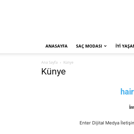
ANASAYFA
SAÇ MODASI
İYI YAŞ
Ana Sayfa
Künye
Künye
hai
İm
Enter Dijital Medya İletiş