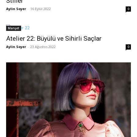
Stiller
Aylin Soyer
-
16 Eylül 2022
0
Manşet
Atelier 22: Büyülü ve Sihirli Saçlar
Aylin Soyer
-
23 Ağustos 2022
0