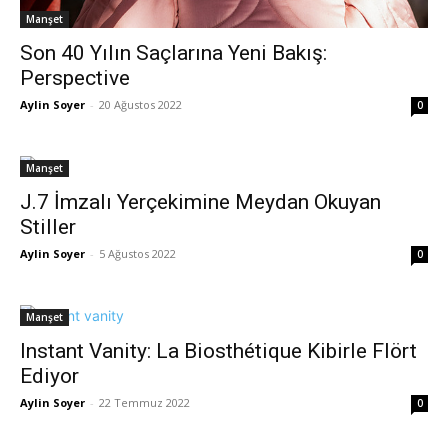
Manşet
Son 40 Yılın Saçlarına Yeni Bakış:
Perspective
Aylin Soyer
-
20 Ağustos 2022
0
Manşet
J.7 İmzalı Yerçekimine Meydan Okuyan
Stiller
Aylin Soyer
-
5 Ağustos 2022
0
Manşet
Instant Vanity: La Biosthétique Kibirle Flört
Ediyor
Aylin Soyer
-
22 Temmuz 2022
0