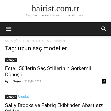
hairist.com.tr
Saç güzelliğinin benzersiz platformu.
Ana Sayfa
Etiketler
Uzun saç modelleri
Tag: uzun saç modelleri
Manşet
Estel: 50’lerin Saç Stillerinin Görkemli
Dönüşü
Aylin Soyer
-
21 Eylül 2022
0
Manşet
Sally Brooks ve Fabriq Ekibi’nden Abartısız