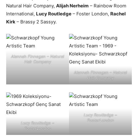
Natural Hair Company,
Alijah Nerheim
– Rainbow Room
International,
Lucy Routledge
– Foster London,
Rachel
Kirk
– Brassy 2 Sassyy.
Alannah Finnegan – Natural
Hair Company
Alannah Finnegan – Natural
Hair Company
Lucy Routledge –
FosterLondon
Lucy Routledge –
FosterLondon