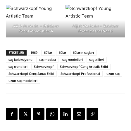
Alijah Nerheim – Rainbow
Alijah Nerheim – Rainbow
Room International
Room International
ETIKETLER
1969
60'lar
60lar
60ların saçları
saç koleksiyonu
saç modası
saç modelleri
saç stilleri
saç trendleri
Schwarzkopf
Schwarzkopf Genç Artistik Ekibi
Schwarzkopf Genç Sanat Ekibi
Schwarzkopf Professional
uzun saç
uzun saç modelleri