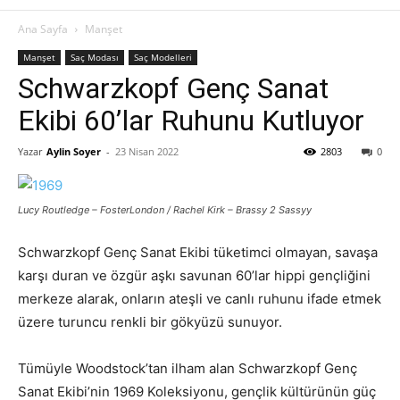
Ana Sayfa
Manşet
Manşet
Saç Modası
Saç Modelleri
Schwarzkopf Genç Sanat
Ekibi 60’lar Ruhunu Kutluyor
Yazar
Aylin Soyer
-
23 Nisan 2022
2803
0
Lucy Routledge – FosterLondon / Rachel Kirk – Brassy 2 Sassyy
Schwarzkopf Genç Sanat Ekibi tüketimci olmayan, savaşa
karşı duran ve özgür aşkı savunan 60’lar hippi gençliğini
merkeze alarak, onların ateşli ve canlı ruhunu ifade etmek
üzere turuncu renkli bir gökyüzü sunuyor.
Tümüyle Woodstock’tan ilham alan Schwarzkopf Genç
Sanat Ekibi’nin 1969 Koleksiyonu, gençlik kültürünün güç