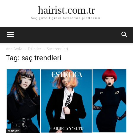
hairist.com.tr
Saç güzelliğinin benzersiz platformu.
Ana Sayfa
Etiketler
Saç trendleri
Tag: saç trendleri
Manşet