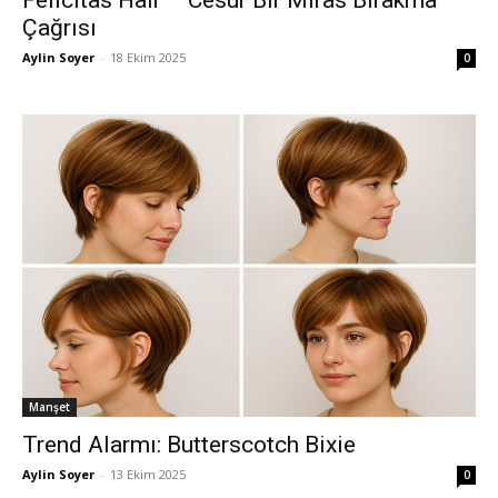
Felicitas Hair – Cesur Bir Miras Bırakma
Çağrısı
Aylin Soyer
-
18 Ekim 2025
0
Manşet
Trend Alarmı: Butterscotch Bixie
Aylin Soyer
-
13 Ekim 2025
0