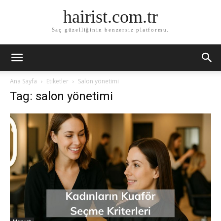
hairist.com.tr
Saç güzelliğinin benzersiz platformu.
Ana Sayfa
Etiketler
Salon yönetimi
Tag: salon yönetimi