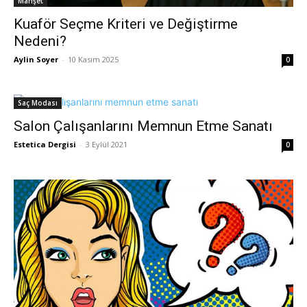
Manşet
Kuaför Seçme Kriteri ve Değiştirme
Nedeni?
Aylin Soyer
-
10 Kasım 2025
0
Saç Modası
Salon Çalışanlarını Memnun Etme Sanatı
Estetica Dergisi
-
3 Eylül 2021
0