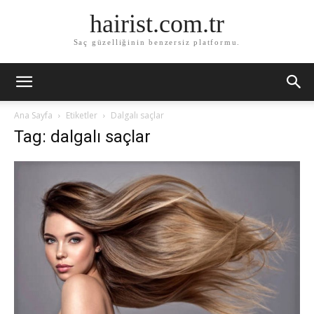
hairist.com.tr
Saç güzelliğinin benzersiz platformu.
Ana Sayfa
Etiketler
Dalgalı saçlar
Tag: dalgalı saçlar