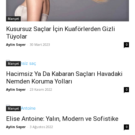
Manşet
Kusursuz Saçlar İçin Kuaförlerden Gizli
Tüyolar
Aylin Soyer
-
30 Mart 2023
0
Manşet
Hacimsiz Ya Da Kabaran Saçları Havadaki
Nemden Koruma Yolları
Aylin Soyer
-
23 Kasım 2022
0
Manşet
Elise Antoine: Yalın, Modern ve Sofistike
Aylin Soyer
-
3 Ağustos 2022
0