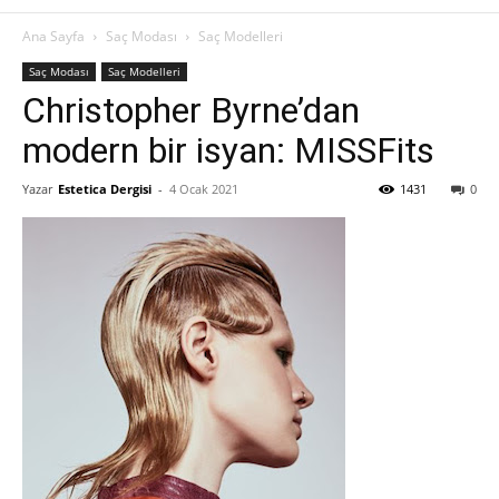
Ana Sayfa
Saç Modası
Saç Modelleri
Saç Modası
Saç Modelleri
Christopher Byrne’dan
modern bir isyan: MISSFits
Yazar
Estetica Dergisi
-
4 Ocak 2021
1431
0