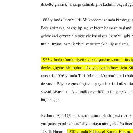
dekolte giymek ve çalgı çalmak gibi kadının özgürlüğün
1888 yılında İstanbul’da Mukadderat adında bir dergi y
Peçe atılmaya, baş açılıp saçlar biçimlenmeye başlandı.
geleneksel çevrenin tepkisiyle karşılaştı. İstanbul gib
tütün, üzüm, pamuk vb.ni yetiştirmekle uğraşırlardı.
1923 yılında Cumhuriyetin kuruluşundan sonra, Türkiye
devlet, çağdaş bir toplum düzeyine gelebilmesi için B
arasında 1926 yılında Türk Medeni Kanunu’nun kabulü 
de vardı. Böylece çarşaf içinde, peçe altında, kafes ar
sosyal, siyasal ve ekonomik özgürlükleri ile gerçek an
başlamıştır.
Kadının özgürlüğünü kazanmasının bir simgesi olarak 
yarışması yapılmalıdır.” diye ortaya atmış olduğu öner
Tevfik Hanım,
1930 yılında Mübeccel Namık Hanım, 1