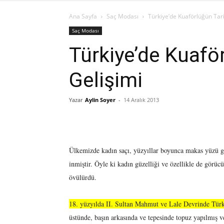
Ana Sayfa
Saç Modası
Türkiye’de Kuaförlüğün Tari
Saç Modası
Türkiye’de Kuafö
Gelişimi
Yazar
Aylin Soyer
-
14 Aralık 2013
Ülkemizde kadın saçı, yüzyıllar boyunca makas yüzü gö
inmiştir. Öyle ki kadın güzelliği ve özellikle de görücü
övülürdü.
18. yüzyılda II. Sultan Mahmut ve Lale Devrinde Türk 
üstünde, başın arkasında ve tepesinde topuz yapılmış ve