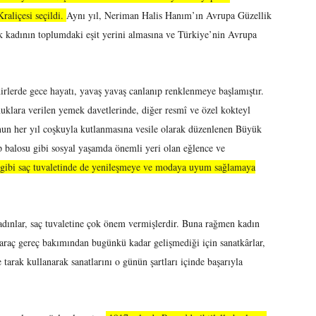
aliçesi seçildi.
Aynı yıl, Neriman Halis Hanım’ın Avrupa Güzellik
rk kadının toplumdaki eşit yerini almasına ve Türkiye’nin Avrupa
hirlerde gece hayatı, yavaş yavaş canlanıp renklenmeye başlamıştır.
nuklara verilen yemek davetlerinde, diğer resmî ve özel kokteyl
nun her yıl coşkuyla kutlanmasına vesile olarak düzenlenen Büyük
ıp balosu gibi sosyal yaşamda önemli yeri olan eğlence ve
 gibi saç tuvaletinde de yenileşmeye ve modaya uyum sağlamaya
adınlar, saç tuvaletine çok önem vermişlerdir. Buna rağmen kadın
 araç gereç bakımından bugünkü kadar gelişmediği için sanatkârlar,
 tarak kullanarak sanatlarını o günün şartları içinde başarıyla