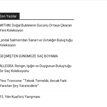
Son Yazılar
WITHIN: Doğal Buklelerin Gücünü Ortaya Çıkaran
Yeni Koleksiyon
Lyndal Salmon’dan Sanat ve Ustalığın Buluştuğu
Koleksiyon
GEÇMİŞTEN GÜNÜMÜZE SAÇ BOYAMA
ALLEGRA: Rengin, Işığın ve Duygunun Buluştuğu
Bir Saç Koleksiyonu
Pino Troncone: “Teknik Temeldir, Ancak Fark
Yaratan Şey Yaratıcılıktır”
15. Yılın Kuaförü Yarışması