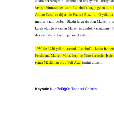
Kadın berberliğinin İstanbul’dan başlayarak Türkiye’d
savaşın bitmesinden sonra İstanbul’a kaçıp gelen dört 
Alman Sezar ve diğeri de Fransız Blazi idi. O yıllarda
meşhur kadın berberi Blazin’in çırağı olan Marsel, o 
kuruş olduğu o zaman Marsel’in günlük kazancının 450 
dükkânında 30 kişilik personel çalışırdı.
1930 ile 1950 yılları arasında İstanbul’da kadın berbe
Ferdinant, Marsel, Mina, Jorji ve Nino kardeşler İspiro
sonra Müslüman olup Veli Acar
ismini almıştır.
Kaynak:
Kuaförlüğün Tarihsel Gelişimi