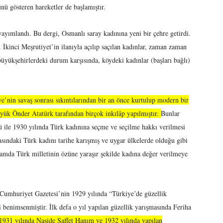
ü gösteren hareketler de başlamıştır.
ayımlandı. Bu dergi, Osmanlı saray kadınına yeni bir çehre getirdi.
 İkinci Meşrutiyet’in ilanıyla açılıp saçılan kadınlar, zaman zaman
i büyükşehirlerdeki durum karşısında, köydeki kadınlar (başları bağlı)
’nin savaş sonrası sıkıntılarından bir an önce kurtulup modern bir
üyük Önder Atatürk tarafından birçok inkılâp yapılmıştır.
Bunlar
ile 1930 yılında Türk kadınına seçme ve seçilme hakkı verilmesi
kasındaki Türk kadını tarihe karışmış ve uygar ülkelerde olduğu gibi
lamda Türk milletinin özüne yaraşır şekilde kadına değer verilmeye
Cumhuriyet Gazetesi’nin 1929 yılında “Türkiye’de güzellik
i benimsenmiştir. İlk defa o yıl yapılan güzellik yarışmasında Feriha
931 yılında Naşide Saffet Hanım ve 1932 yılında yapılan