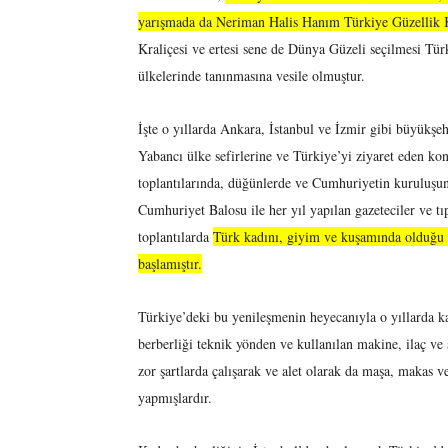
yarışmada da Neriman Halis Hanım Türkiye Güzellik Kr
Kraliçesi ve ertesi sene de Dünya Güzeli seçilmesi Tü
ülkelerinde tanınmasına vesile olmuştur.
İşte o yıllarda Ankara, İstanbul ve İzmir gibi büyükşe
Yabancı ülke sefirlerine ve Türkiye’yi ziyaret eden ko
toplantılarında, düğünlerde ve Cumhuriyetin kuruluşu
Cumhuriyet Balosu ile her yıl yapılan gazeteciler ve t
toplantılarda
Türk kadını, giyim ve kuşamında olduğu
başlamıştır.
Türkiye’deki bu yenileşmenin heyecanıyla o yıllarda k
berberliği teknik yönden ve kullanılan makine, ilaç ve
zor şartlarda çalışarak ve alet olarak da maşa, makas ve
yapmışlardır.