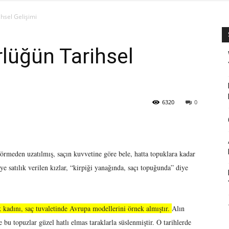
hsel Gelişimi
rlüğün Tarihsel
6320
0
rmeden uzatılmış, saçın kuvvetine göre bele, hatta topuklara kadar
ye satılık verilen kızlar, “kirpiği yanağında, saçı topuğunda” diye
kadını, saç tuvaletinde Avrupa modellerini örnek almıştır.
Alın
 bu topuzlar güzel hatlı elmas taraklarla süslenmiştir. O tarihlerde