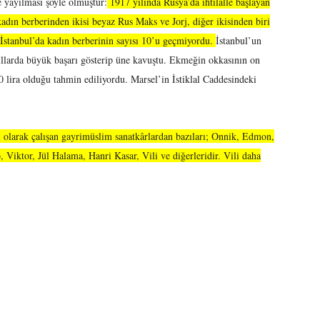
e yayılması şöyle olmuştur:
1917 yılında Rusya’da ihtilalle başlayan
kadın berberinden ikisi beyaz Rus Maks ve Jorj, diğer ikisinden biri
 İstanbul’da kadın berberinin sayısı 10’u geçmiyordu.
İstanbul’un
yıllarda büyük başarı gösterip üne kavuştu. Ekmeğin okkasının on
lira olduğu tahmin ediliyordu. Marsel’in İstiklal Caddesindeki
ri olarak çalışan gayrimüslim sanatkârlardan bazıları; Onnik, Edmon,
, Viktor, Jül Halama, Hanri Kasar, Vili ve diğerleridir. Vili daha