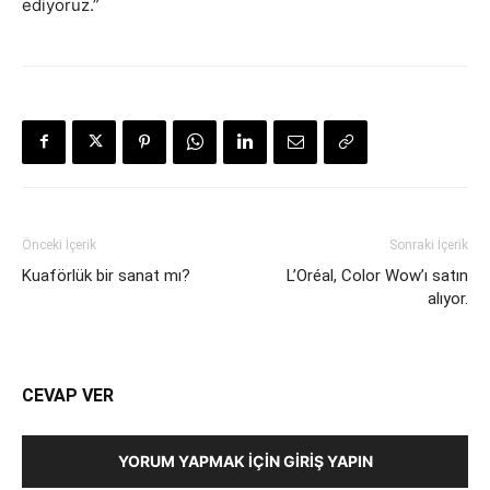
ediyoruz.”
Önceki İçerik
Sonraki İçerik
Kuaförlük bir sanat mı?
L’Oréal, Color Wow’ı satın
alıyor.
CEVAP VER
YORUM YAPMAK İÇIN GIRIŞ YAPIN