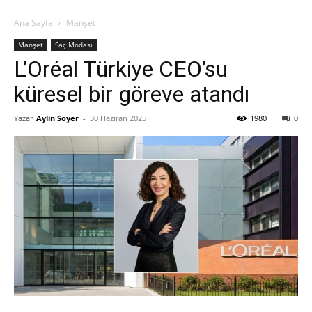
Ana Sayfa
Manşet
Manşet
Saç Modası
L’Oréal Türkiye CEO’su
küresel bir göreve atandı
Yazar
Aylin Soyer
-
30 Haziran 2025
1980
0