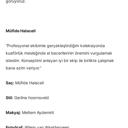
görüyoruz.
Müfide Halaceli
“Profesyonel ekibimle gerçekleştirdiğim koleksiyonda
kuaförlük mesleğinde el becerilerinin önemini vurgulamak
istedim. Konseptimi anlayan iyi bir ekip ile birlikte çalışmak
bana azim veriyor.”
Saç:
Müfide Halaceli
Stil:
Gerline hoornsveld
Makyaj:
Meltem Aydemirli
Fotoğraf:
Wilem van Waalderveen