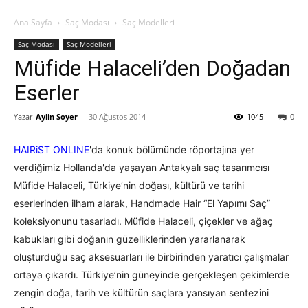
Ana Sayfa
Saç Modası
Saç Modelleri
Saç Modası
Saç Modelleri
Müfide Halaceli’den Doğadan
Eserler
Yazar
Aylin Soyer
-
30 Ağustos 2014
1045
0
HAIRiST ONLINE
'da konuk bölümünde röportajına yer
verdiğimiz Hollanda'da yaşayan Antakyalı saç tasarımcısı
Müfide Halaceli, Türkiye’nin doğası, kültürü ve tarihi
eserlerinden ilham alarak, Handmade Hair “El Y
apımı S
aç”
koleksiyonunu tasarladı. Müfide Halaceli, çiçekler ve ağaç
kabukları gibi doğanın güzelliklerinden yararlanarak
oluşturduğu saç aksesuarları ile birbirinden yaratıcı çalışmalar
ortaya çıkardı. Türkiye’nin güneyinde gerçekleşen çekimlerde
zengin doğa, tarih ve kültürün saçlara yansıyan sentezini