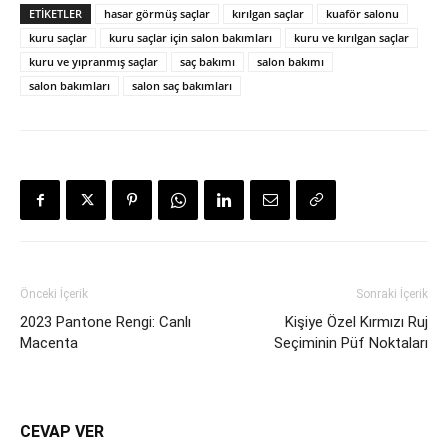
ETIKETLER
hasar görmüş saçlar
kırılgan saçlar
kuaför salonu
kuru saçlar
kuru saçlar için salon bakımları
kuru ve kırılgan saçlar
kuru ve yıpranmış saçlar
saç bakımı
salon bakımı
salon bakımları
salon saç bakımları
Önceki İçerik
Sonraki İçerik
2023 Pantone Rengi: Canlı
Kişiye Özel Kırmızı Ruj
Macenta
Seçiminin Püf Noktaları
CEVAP VER