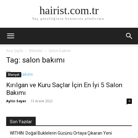
hairist.com.tr
Saç güzelliğinin benzersiz platformu.
Ana Sayfa
Etiketler
Salon bakımı
Tag: salon bakımı
Manşet
Kırılgan ve Kuru Saçlar İçin En İyi 5 Salon
Bakımı
Aylin Soyer
-
13 Aralık 2022
0
Son Yazılar
WITHIN: Doğal Buklelerin Gücünü Ortaya Çıkaran Yeni