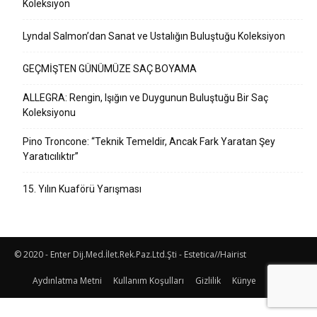
Koleksiyon
Lyndal Salmon’dan Sanat ve Ustalığın Buluştuğu Koleksiyon
GEÇMİŞTEN GÜNÜMÜZE SAÇ BOYAMA
ALLEGRA: Rengin, Işığın ve Duygunun Buluştuğu Bir Saç
Koleksiyonu
Pino Troncone: “Teknik Temeldir, Ancak Fark Yaratan Şey
Yaratıcılıktır”
15. Yılın Kuaförü Yarışması
© 2020 - Enter Dij.Med.İlet.Rek.Paz.Ltd.Şti - Estetica//Hairist
Aydınlatma Metni
Kullanım Koşulları
Gizlilik
Künye
İletişim