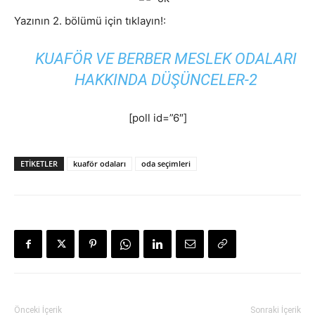
Yazının 2. bölümü için tıklayın!:
KUAFÖR VE BERBER MESLEK ODALARI
HAKKINDA DÜŞÜNCELER-2
[poll id=”6″]
ETIKETLER
kuaför odaları
oda seçimleri
Önceki İçerik
Sonraki İçerik