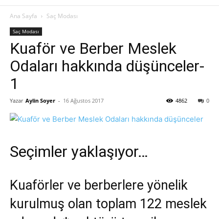
Ana Sayfa
Saç Modası
Saç Modası
Kuaför ve Berber Meslek
Odaları hakkında düşünceler-
1
Yazar
Aylin Soyer
-
16 Ağustos 2017
4862
0
Seçimler yaklaşıyor…
Kuaförler ve berberlere yönelik
kurulmuş olan toplam 122 meslek