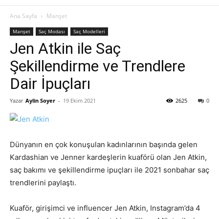
Ana Sayfa
Manşet
Manşet
Saç Modası
Saç Modelleri
Jen Atkin ile Saç
Şekillendirme ve Trendlere
Dair İpuçları
Yazar
Aylin Soyer
-
19 Ekim 2021
2625
0
Dünyanın en çok konuşulan kadınlarının başında gelen
Kardashian ve Jenner kardeşlerin kuaförü olan Jen Atkin,
saç bakımı ve şekillendirme ipuçları ile 2021 sonbahar saç
trendlerini paylaştı.
Kuaför, girişimci ve influencer Jen Atkin, Instagram’da 4