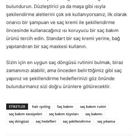
bulundurun. Düzleştirici ya da maşa gibi ısıyla
şekilendirme aletlerini çok sık kullanıyorsanız, ilk olarak
onarıcı bir şampuan ve saç kremi ile şekillendirme
öncesinde kullanacağınız ısı koruyucu bir saç bakım
ürünü tercih edin. Standart bir saç kremi yerine, bağ
yapılandıran bir saç maskesi kullanın.
Sizin için en uygun saç döngüsü rutinini bulmak, biraz
zamanınızı alabilir, ama önceden belirttiğimiz gibi saç
yapınız ve şekillendirme hedeflerinizi göz önünde
bulundurmanız sizi doğru ürünlere götürecektir.
ETIKETLER
hair cycling
Saç bakım
saç bakım rutini
saç bakım tavsiyeleri
saç bakım tüyoları
saç bakımı
saç döngüsü
saç hedefleri
saç şekillendirme
saç yıkama