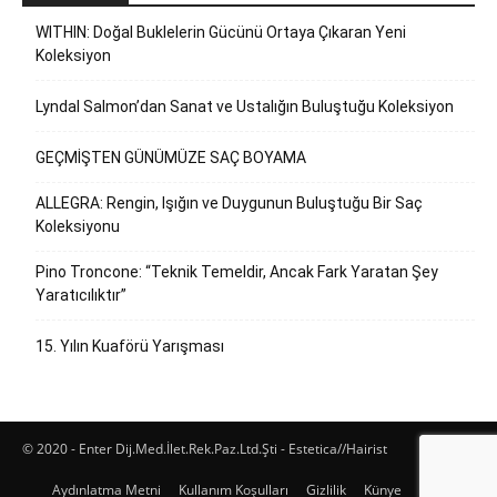
WITHIN: Doğal Buklelerin Gücünü Ortaya Çıkaran Yeni
Koleksiyon
Lyndal Salmon’dan Sanat ve Ustalığın Buluştuğu Koleksiyon
GEÇMİŞTEN GÜNÜMÜZE SAÇ BOYAMA
ALLEGRA: Rengin, Işığın ve Duygunun Buluştuğu Bir Saç
Koleksiyonu
Pino Troncone: “Teknik Temeldir, Ancak Fark Yaratan Şey
Yaratıcılıktır”
15. Yılın Kuaförü Yarışması
© 2020 - Enter Dij.Med.İlet.Rek.Paz.Ltd.Şti - Estetica//Hairist
Aydınlatma Metni
Kullanım Koşulları
Gizlilik
Künye
İletişim