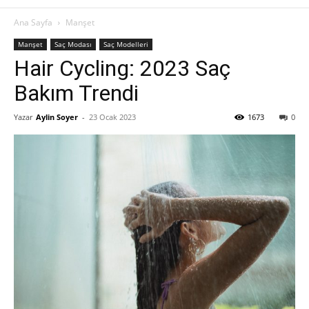
Ana Sayfa
Manşet
Manşet
Saç Modası
Saç Modelleri
Hair Cycling: 2023 Saç
Bakım Trendi
Yazar
Aylin Soyer
-
23 Ocak 2023
1673
0