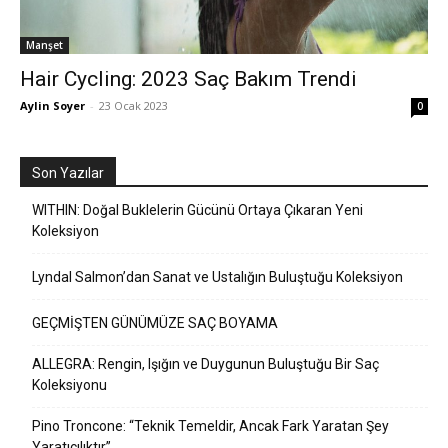
Manşet
Hair Cycling: 2023 Saç Bakım Trendi
Aylin Soyer
-
23 Ocak 2023
0
Son Yazılar
WITHIN: Doğal Buklelerin Gücünü Ortaya Çıkaran Yeni
Koleksiyon
Lyndal Salmon’dan Sanat ve Ustalığın Buluştuğu Koleksiyon
GEÇMİŞTEN GÜNÜMÜZE SAÇ BOYAMA
ALLEGRA: Rengin, Işığın ve Duygunun Buluştuğu Bir Saç
Koleksiyonu
Pino Troncone: “Teknik Temeldir, Ancak Fark Yaratan Şey
Yaratıcılıktır”