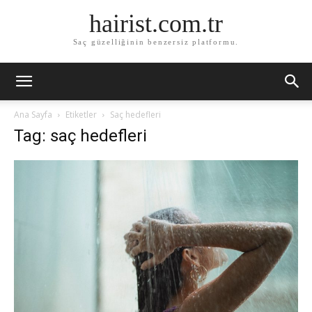
hairist.com.tr
Saç güzelliğinin benzersiz platformu.
Ana Sayfa
Etiketler
Saç hedefleri
Tag: saç hedefleri