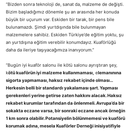
“Bizden sonra teknoloji de, sanat da, malzeme de değişti.
Bizim başladığımız dönemle şu an arasında her konuda
büyük bir uçurum var. Eskiden bir tarak, bir pens bile
bulunamazdı. Şimdi yurtdışında bile bulunmayan
malzemelere sahibiz. Eskiden Türkiye’de eğitim yoktu, şu
an yurtdışına eğitim verebilir konumdayız. Kuaförlüğü
daha da ileriye taşıyacağımıza inanıyorum.”
“Bugün iyi kuaför salonu ile kötü salonu ayrıştıran şey,
k
ötü kuaförün iyi malzeme kullanmaması,
e
lemanınına
sigorta yapmaması, haksız rekabet içinde olması…
Herkesin belli bir standardı yakalaması şart. Yapması
gerekenleri yerine getirse zaten hakkını alacak. Haksız
rekabet kurumlar tarafından da önlenmeli. Avrupa’da bir
sokakta eczane varsa, bir sonraki eczane ancak örneğin
1 km sonra olabilir. Potansiyelin bölünmemesi ve kuaförü
korumak adına, mesela Kuaförler Derneği inisiyatifiyle