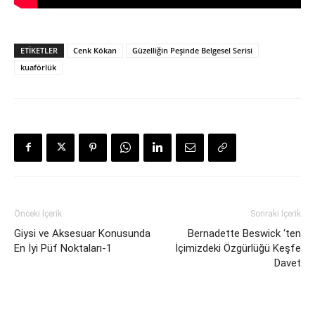
ETIKETLER
Cenk Kökan
Güzelliğin Peşinde Belgesel Serisi
kuaförlük
Önceki İçerik
Sonraki İçerik
Giysi ve Aksesuar Konusunda
Bernadette Beswick ‘ten
En İyi Püf Noktaları-1
İçimizdeki Özgürlüğü Keşfe
Davet