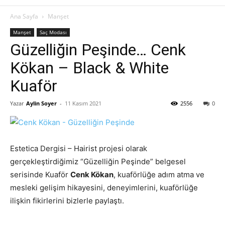
Ana Sayfa
Manşet
Manşet
Saç Modası
Güzelliğin Peşinde… Cenk
Kökan – Black & White
Kuaför
Yazar
Aylin Soyer
-
11 Kasım 2021
2556
0
Estetica Dergisi – Hairist projesi olarak
gerçekleştirdiğimiz “Güzelliğin Peşinde” belgesel
serisinde Kuaför
Cenk Kökan
, kuaförlüğe adım atma ve
mesleki gelişim hikayesini, deneyimlerini, kuaförlüğe
ilişkin fikirlerini bizlerle paylaştı.