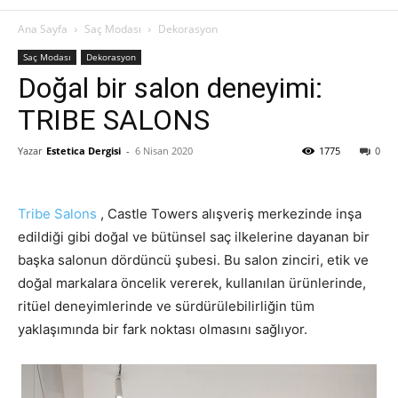
Ana Sayfa
Saç Modası
Dekorasyon
Saç Modası
Dekorasyon
Doğal bir salon deneyimi:
TRIBE SALONS
Yazar
Estetica Dergisi
-
6 Nisan 2020
1775
0
Tribe Salons
, Castle Towers alışveriş merkezinde inşa
edildiği gibi doğal ve bütünsel saç ilkelerine dayanan bir
başka salonun dördüncü şubesi. Bu salon zinciri, etik ve
doğal markalara öncelik vererek, kullanılan ürünlerinde,
ritüel deneyimlerinde ve sürdürülebilirliğin tüm
yaklaşımında bir fark noktası olmasını sağlıyor.