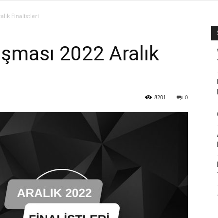
lık Finalistleri
ışması 2022 Aralık
8201
0