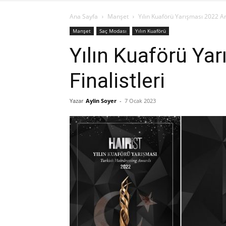
Ana Sayfa
Manşet
Yılın Kuaförü Yarışması 2022 Ara
Manşet
Saç Modası
Yılın Kuaförü
Yılın Kuaförü Yar
Finalistleri
Yazar
Aylin Soyer
-
7 Ocak 2023