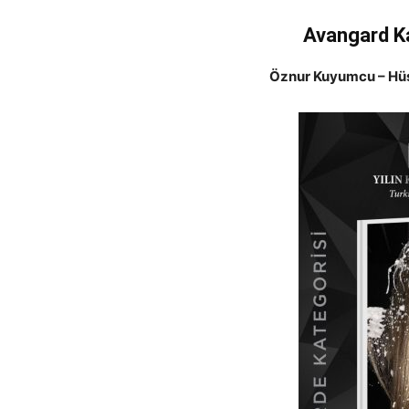
Avangard Kat
Öznur Kuyumcu – Hüse