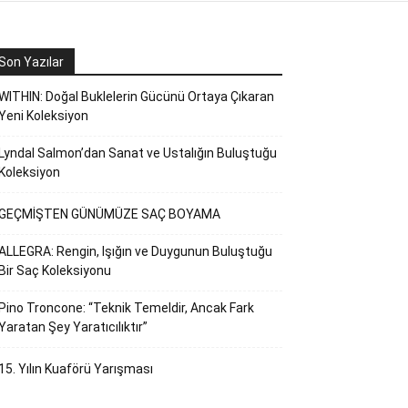
Son Yazılar
WITHIN: Doğal Buklelerin Gücünü Ortaya Çıkaran
Yeni Koleksiyon
Lyndal Salmon’dan Sanat ve Ustalığın Buluştuğu
Koleksiyon
GEÇMİŞTEN GÜNÜMÜZE SAÇ BOYAMA
ALLEGRA: Rengin, Işığın ve Duygunun Buluştuğu
Bir Saç Koleksiyonu
Pino Troncone: “Teknik Temeldir, Ancak Fark
Yaratan Şey Yaratıcılıktır”
15. Yılın Kuaförü Yarışması