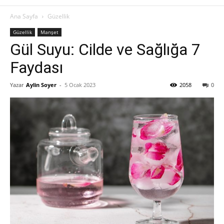
Ana Sayfa
Güzellik
Güzellik
Manşet
Gül Suyu: Cilde ve Sağlığa 7
Faydası
Yazar
Aylin Soyer
-
5 Ocak 2023
2058
0