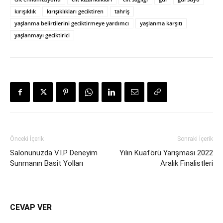
kırışıklık
kırışıklıkları geciktiren
tahriş
yaşlanma belirtilerini geciktirmeye yardımcı
yaşlanma karşıtı
yaşlanmayı geciktirici
Önceki İçerik
Sonraki İçerik
Salonunuzda V.I.P Deneyim
Yılın Kuaförü Yarışması 2022
Sunmanın Basit Yolları
Aralık Finalistleri
CEVAP VER