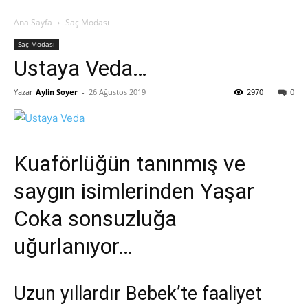
Ana Sayfa
Saç Modası
Saç Modası
Ustaya Veda…
Yazar
Aylin Soyer
-
26 Ağustos 2019
2970
0
Kuaförlüğün tanınmış ve
saygın isimlerinden Yaşar
Coka sonsuzluğa
uğurlanıyor…
Uzun yıllardır Bebek’te faaliyet