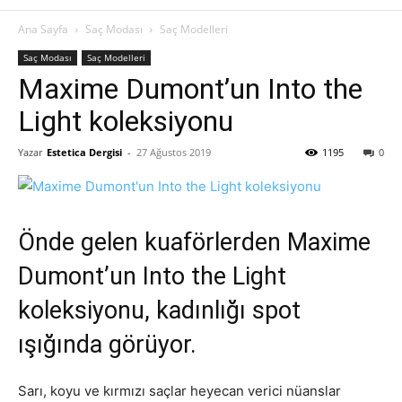
Ana Sayfa
Saç Modası
Saç Modelleri
Saç Modası
Saç Modelleri
Maxime Dumont’un Into the
Light koleksiyonu
Yazar
Estetica Dergisi
-
27 Ağustos 2019
1195
0
Önde gelen kuaförlerden Maxime
Dumont’un Into the Light
koleksiyonu, kadınlığı spot
ışığında görüyor.
Sarı, koyu ve kırmızı saçlar heyecan verici nüanslar