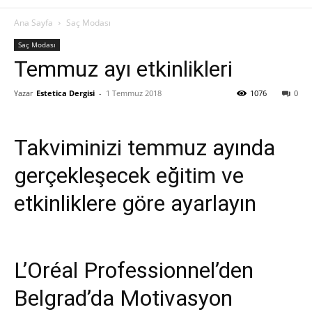
Ana Sayfa
Saç Modası
Saç Modası
Temmuz ayı etkinlikleri
Yazar
Estetica Dergisi
-
1 Temmuz 2018
1076
0
Takviminizi temmuz ayında
gerçekleşecek eğitim ve
etkinliklere göre ayarlayın
L’Oréal Professionnel’den
Belgrad’da Motivasyon