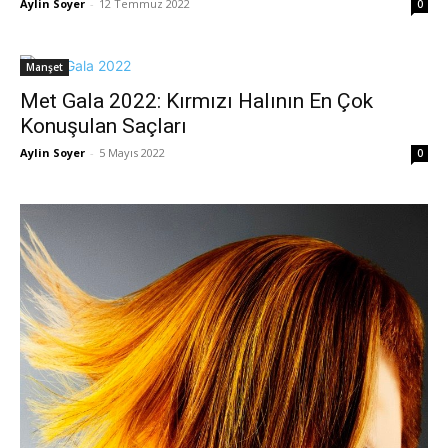
Aylin Soyer
-
12 Temmuz 2022
0
Manşet
Met Gala 2022: Kırmızı Halının En Çok
Konuşulan Saçları
Aylin Soyer
-
5 Mayıs 2022
0