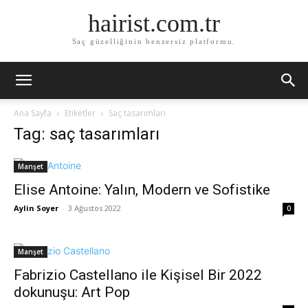
hairist.com.tr
Saç güzelliğinin benzersiz platformu.
Ana Sayfa
Etiketler
Saç tasarımları
Tag: saç tasarımları
Manşet
Elise Antoine: Yalın, Modern ve Sofistike
Aylin Soyer
-
3 Ağustos 2022
0
Manşet
Fabrizio Castellano ile Kişisel Bir 2022
dokunuşu: Art Pop