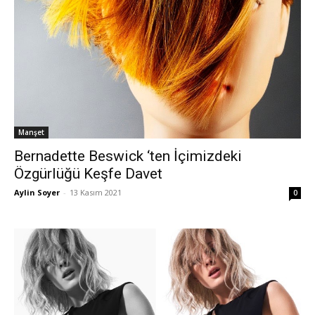
Manşet
Bernadette Beswick ‘ten İçimizdeki
Özgürlüğü Keşfe Davet
Aylin Soyer
-
13 Kasım 2021
0