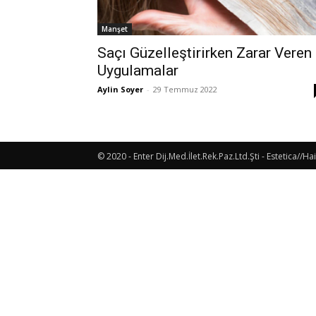
Manşet
Saçı Güzelleştirirken Zarar Veren
Uygulamalar
Aylin Soyer
-
29 Temmuz 2022
© 2020 - Enter Dij.Med.İlet.Rek.Paz.Ltd.Şti - Estetica//Hai