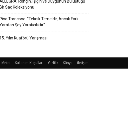
ALLEGRA: Rengin, Işığın ve Duygunun Buluştuğu
Bir Saç Koleksiyonu
Pino Troncone: “Teknik Temeldir, Ancak Fark
Yaratan Şey Yaratıcılıktır”
15. Yılın Kuaförü Yarışması
 Metni
Kullanım Koşulları
Gizlilik
Künye
İletişim