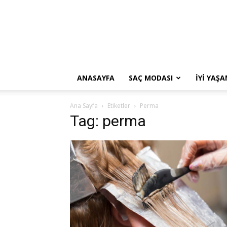
ANASAYFA
SAÇ MODASI
İYI YAŞ
Ana Sayfa
Etiketler
Perma
Tag: perma