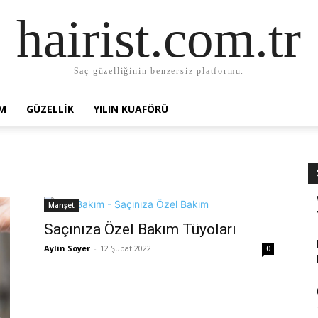
hairist.com.tr
Saç güzelliğinin benzersiz platformu.
AM
GÜZELLIK
YILIN KUAFÖRÜ
Manşet
Saçınıza Özel Bakım Tüyoları
Aylin Soyer
-
12 Şubat 2022
0