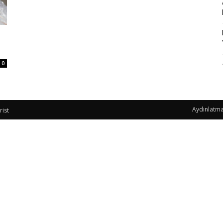
0
Aydınlatma
rist