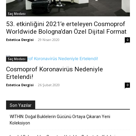
Saç Modası
53. etkinliğini 2021’e erteleyen Cosmoprof
Worldwide Bologna’dan Özel Dijital Format
Estetica Dergisi
-
29 Nisan 2020
0
Saç Modası
Cosmoprof Koronavirüs Nedeniyle
Ertelendi!
Estetica Dergisi
-
26 Şubat 2020
0
Son Yazılar
WITHIN: Doğal Buklelerin Gücünü Ortaya Çıkaran Yeni
Koleksiyon