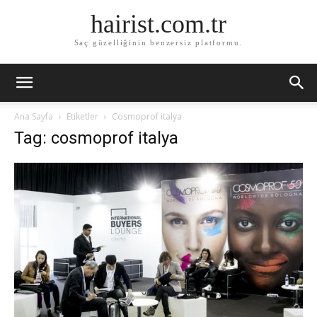
hairist.com.tr
Saç güzelliğinin benzersiz platformu.
Ana Sayfa
Etiketler
Cosmoprof italya
Tag: cosmoprof italya