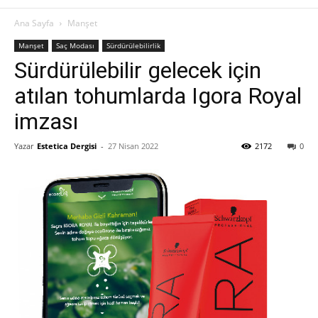
Ana Sayfa
Manşet
Manşet
Saç Modası
Sürdürülebilirlik
Sürdürülebilir gelecek için
atılan tohumlarda Igora Royal
imzası
Yazar
Estetica Dergisi
-
27 Nisan 2022
2172
0