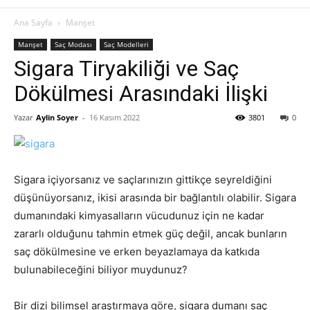
Ana Sayfa
Manşet
Manşet
Saç Modası
Saç Modelleri
Sigara Tiryakiliği ve Saç
Dökülmesi Arasındaki İlişki
Yazar
Aylin Soyer
-
16 Kasım 2022
3801
0
Sigara içiyorsanız ve saçlarınızın gittikçe seyreldiğini
düşünüyorsanız, ikisi arasında bir bağlantılı olabilir. Sigara
dumanındaki kimyasalların vücudunuz için ne kadar
zararlı olduğunu tahmin etmek güç değil, ancak bunların
saç dökülmesine ve erken beyazlamaya da katkıda
bulunabileceğini biliyor muydunuz?
Bir dizi bilimsel araştırmaya göre, sigara dumanı saç