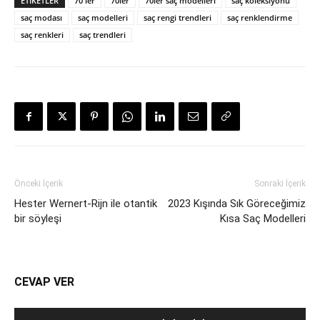
ETIKETLER
70'ler
70ler
70ler saç modelleri
saç koleksiyonu
saç modası
saç modelleri
saç rengi trendleri
saç renklendirme
saç renkleri
saç trendleri
Önceki İçerik
Sonraki İçerik
Hester Wernert-Rijn ile otantik
2023 Kışında Sık Göreceğimiz
bir söyleşi
Kısa Saç Modelleri
CEVAP VER