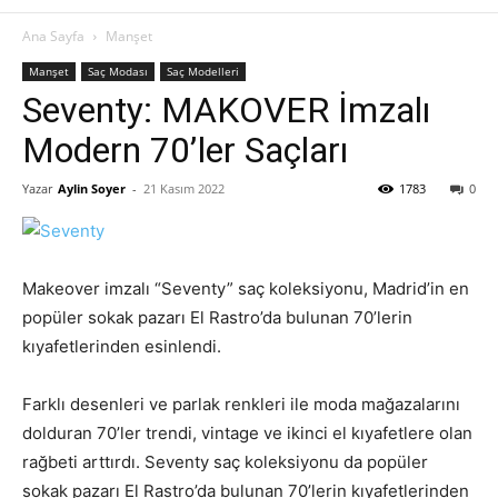
Ana Sayfa
Manşet
Manşet
Saç Modası
Saç Modelleri
Seventy: MAKOVER İmzalı
Modern 70’ler Saçları
Yazar
Aylin Soyer
-
21 Kasım 2022
1783
0
Makeover imzalı “Seventy” saç koleksiyonu, Madrid’in en
popüler sokak pazarı El Rastro’da bulunan 70’lerin
kıyafetlerinden esinlendi.
Farklı desenleri ve parlak renkleri ile moda mağazalarını
dolduran 70’ler trendi, vintage ve ikinci el kıyafetlere olan
rağbeti arttırdı. Seventy saç koleksiyonu da popüler
sokak pazarı El Rastro’da bulunan 70’lerin kıyafetlerinden