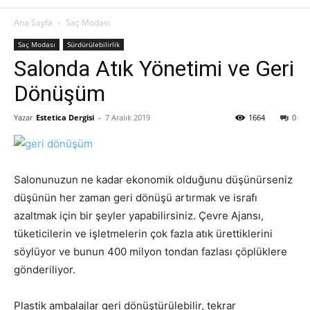
Ana Sayfa
Saç Modası
Saç Modası
Sürdürülebilirlik
Salonda Atık Yönetimi ve Geri
Dönüşüm
Yazar
Estetica Dergisi
-
7 Aralık 2019
1664
0
Salonunuzun ne kadar ekonomik olduğunu düşünürseniz
düşünün her zaman geri dönüşü artırmak ve israfı
azaltmak için bir şeyler yapabilirsiniz. Çevre Ajansı,
tüketicilerin ve işletmelerin çok fazla atık ürettiklerini
söylüyor ve bunun 400 milyon tondan fazlası çöplüklere
gönderiliyor.
Plastik ambalajlar geri dönüştürülebilir, tekrar