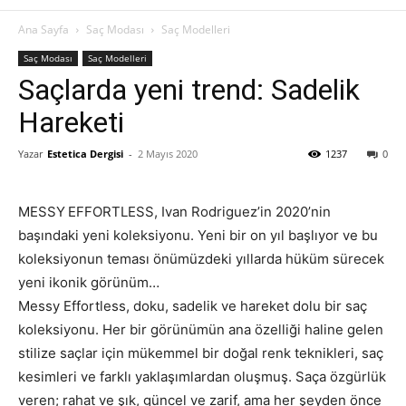
Ana Sayfa
Saç Modası
Saç Modelleri
Saç Modası
Saç Modelleri
Saçlarda yeni trend: Sadelik
Hareketi
Yazar
Estetica Dergisi
-
2 Mayıs 2020
1237
0
MESSY
EFFORTLESS, Ivan Rodriguez’in 2020’nin
başındaki yeni koleksiyonu. Yeni bir on yıl başlıyor ve bu
koleksiyonun teması önümüzdeki yıllarda hüküm sürecek
yeni ikonik görünüm…
Messy Effortless, doku, sadelik ve hareket dolu bir saç
koleksiyonu. Her bir görünümün ana özelliği haline gelen
stilize saçlar için mükemmel bir doğal renk teknikleri, saç
kesimleri ve farklı yaklaşımlardan oluşmuş. Saça özgürlük
veren; rahat ve şık, güncel ve zarif, ama her şeyden önce