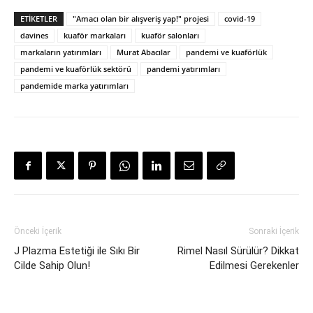
ETIKETLER
"Amacı olan bir alışveriş yap!" projesi
covid-19
davines
kuaför markaları
kuaför salonları
markaların yatırımları
Murat Abacılar
pandemi ve kuaförlük
pandemi ve kuaförlük sektörü
pandemi yatırımları
pandemide marka yatırımları
Önceki İçerik
Sonraki İçerik
J Plazma Estetiği ile Sıkı Bir
Rimel Nasıl Sürülür? Dikkat
Cilde Sahip Olun!
Edilmesi Gerekenler