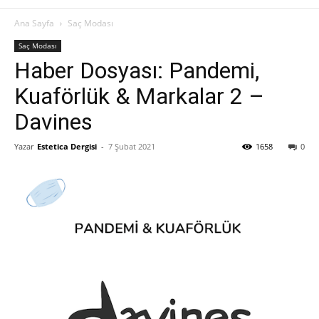
Ana Sayfa
Saç Modası
Saç Modası
Haber Dosyası: Pandemi,
Kuaförlük & Markalar 2 –
Davines
Yazar
Estetica Dergisi
-
7 Şubat 2021
1658
0