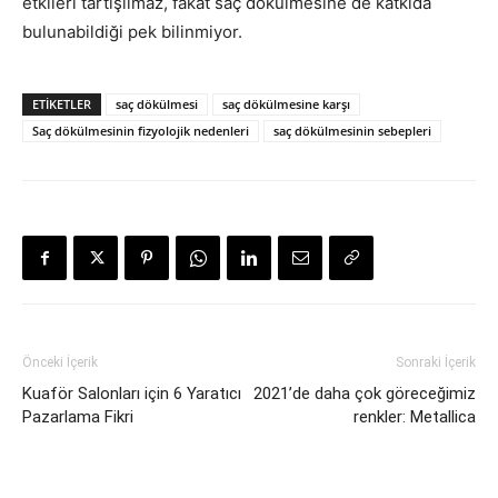
etkileri tartışılmaz, fakat saç dökülmesine de katkıda
bulunabildiği pek bilinmiyor.
ETIKETLER
saç dökülmesi
saç dökülmesine karşı
Saç dökülmesinin fizyolojik nedenleri
saç dökülmesinin sebepleri
Önceki İçerik
Sonraki İçerik
Kuaför Salonları için 6 Yaratıcı
2021’de daha çok göreceğimiz
Pazarlama Fikri
renkler: Metallica