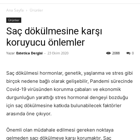
Ana Sayfa
Ürünler
Ürünler
Saç dökülmesine karşı
koruyucu önlemler
Yazar
Estetica Dergisi
-
23 Ekim 2020
2088
0
Saç dökülmesi hormonlar, genetik, yaşlanma ve stres gibi
birçok nedene bağlı olarak gelişebilir, Pandemi sürecinde
Covid-19 virüsünden korunma çabaları ve ekonomik
durgunluğun yarattığı stres hormonal dengeyi bozduğu
için saç dökülmesine katkıda bulunabilecek faktörler
arasında öne çıkıyor.
Önemli olan müdahale edilmesi gereken noktaya
gelmeden saçı dökülmeye karşı korumaktır. Saç