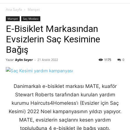
Ana Sayfa
Manşet
Manşet
Saç Modası
E-Bisiklet Markasından
Evsizlerin Saç Kesimine
Bağış
Yazar
Aylin Soyer
-
21 Aralık 2022
1175
0
Danimarkalı e-bisiklet markası MATE, kuaför
Stewart Roberts tarafından kurulan yardım
kurumu Haircuts4Homeless’ı (Evsizler için Saç
Kesimi) 2022 Noel kampanyasının yıldızı yapıyor.
MATE, evsizlerin saçlarını kesen yardım
topluluğuna 4 e-bisiklet ile bağış yaptı.