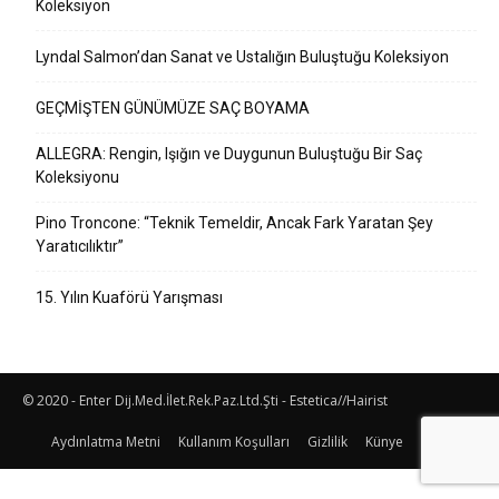
Koleksiyon
Lyndal Salmon’dan Sanat ve Ustalığın Buluştuğu Koleksiyon
GEÇMİŞTEN GÜNÜMÜZE SAÇ BOYAMA
ALLEGRA: Rengin, Işığın ve Duygunun Buluştuğu Bir Saç
Koleksiyonu
Pino Troncone: “Teknik Temeldir, Ancak Fark Yaratan Şey
Yaratıcılıktır”
15. Yılın Kuaförü Yarışması
© 2020 - Enter Dij.Med.İlet.Rek.Paz.Ltd.Şti - Estetica//Hairist
Aydınlatma Metni
Kullanım Koşulları
Gizlilik
Künye
İletişim