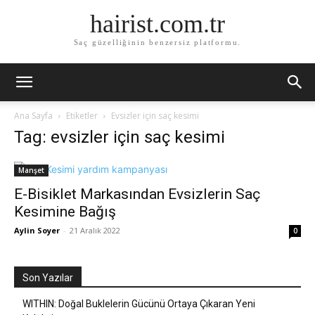
hairist.com.tr
Saç güzelliğinin benzersiz platformu.
Ana Sayfa
Etiketler
Evsizler için saç kesimi
Tag: evsizler için saç kesimi
Manşet
E-Bisiklet Markasından Evsizlerin Saç
Kesimine Bağış
Aylin Soyer
-
21 Aralık 2022
0
Son Yazılar
WITHIN: Doğal Buklelerin Gücünü Ortaya Çıkaran Yeni