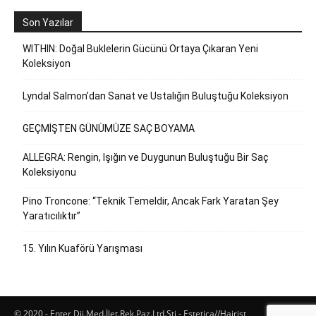
Son Yazılar
WITHIN: Doğal Buklelerin Gücünü Ortaya Çıkaran Yeni
Koleksiyon
Lyndal Salmon’dan Sanat ve Ustalığın Buluştuğu Koleksiyon
GEÇMİŞTEN GÜNÜMÜZE SAÇ BOYAMA
ALLEGRA: Rengin, Işığın ve Duygunun Buluştuğu Bir Saç
Koleksiyonu
Pino Troncone: “Teknik Temeldir, Ancak Fark Yaratan Şey
Yaratıcılıktır”
15. Yılın Kuaförü Yarışması
© 2020 - Enter Dij.Med.İlet.Rek.Paz.Ltd.Şti - Estetica//Hairist