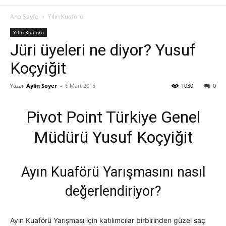
Ana Sayfa
Yılın Kuaförü
Yılın Kuaförü
Jüri üyeleri ne diyor? Yusuf
Koçyiğit
Yazar
Aylin Soyer
-
6 Mart 2015
1030
0
Pivot Point Türkiye Genel
Müdürü Yusuf Koçyiğit
Ayın Kuaförü Yarışmasını nasıl
değerlendiriyor?
Ayın Kuaförü Yarışması için katılımcılar birbirinden güzel saç