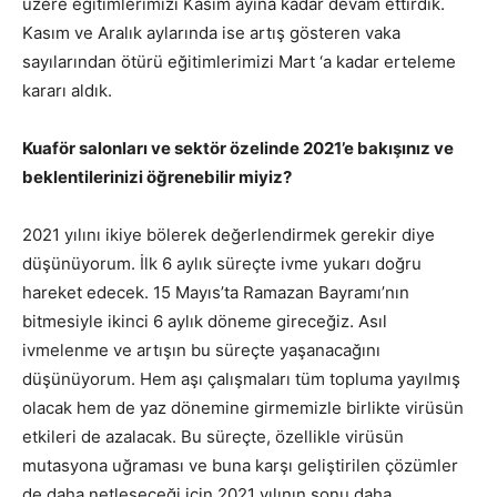
üzere eğitimlerimizi Kasım ayına kadar devam ettirdik.
Kasım ve Aralık aylarında ise artış gösteren vaka
sayılarından ötürü eğitimlerimizi Mart ‘a kadar erteleme
kararı aldık.
Kuaför salonları ve sektör özelinde 2021’e bakışınız ve
beklentilerinizi öğrenebilir miyiz?
2021 yılını ikiye bölerek değerlendirmek gerekir diye
düşünüyorum. İlk 6 aylık süreçte ivme yukarı doğru
hareket edecek. 15 Mayıs’ta Ramazan Bayramı’nın
bitmesiyle ikinci 6 aylık döneme gireceğiz. Asıl
ivmelenme ve artışın bu süreçte yaşanacağını
düşünüyorum. Hem aşı çalışmaları tüm topluma yayılmış
olacak hem de yaz dönemine girmemizle birlikte virüsün
etkileri de azalacak. Bu süreçte, özellikle virüsün
mutasyona uğraması ve buna karşı geliştirilen çözümler
de daha netleşeceği için 2021 yılının sonu daha