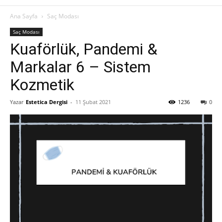
Ana Sayfa
Saç Modası
Saç Modası
Kuaförlük, Pandemi &
Markalar 6 – Sistem
Kozmetik
Yazar
Estetica Dergisi
-
11 Şubat 2021
1236
0