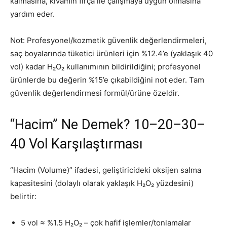
kalmasına, kıvamın fırça ile çalışmaya uygun olmasına
yardım eder.
Not: Profesyonel/kozmetik güvenlik değerlendirmeleri,
saç boyalarında tüketici ürünleri için %12.4’e (yaklaşık 40
vol) kadar H₂O₂ kullanımının bildirildiğini; profesyonel
ürünlerde bu değerin %15’e çıkabildiğini not eder. Tam
güvenlik değerlendirmesi formül/ürüne özeldir.
“Hacim” Ne Demek? 10–20–30–
40 Vol Karşılaştırması
“Hacim (Volume)” ifadesi, geliştiricideki oksijen salma
kapasitesini (dolaylı olarak yaklaşık H₂O₂ yüzdesini)
belirtir:
5 vol ≈ %1.5 H₂O₂ – çok hafif işlemler/tonlamalar