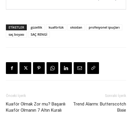
ETIKETLER
güzellik
kuaförlük
oksidan
profesyonel ipuçları
saç boyası
SAÇ RENGİ
Önceki İçerik
Sonraki İçerik
Kuaför Olmak Zor mu? Başarılı
Trend Alarmı: Butterscotch
Kuaför Olmanın 7 Altın Kuralı
Bixie