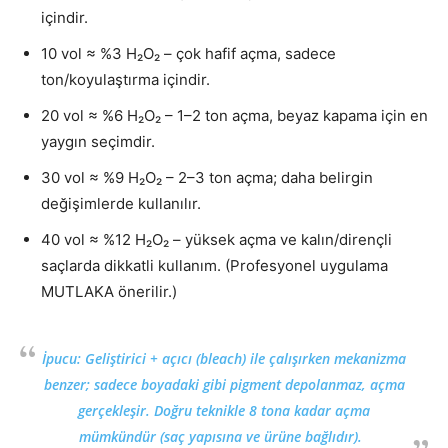
içindir.
10 vol ≈ %3 H₂O₂ – çok hafif açma, sadece
ton/koyulaştırma içindir.
20 vol ≈ %6 H₂O₂ – 1–2 ton açma, beyaz kapama için en
yaygın seçimdir.
30 vol ≈ %9 H₂O₂ – 2–3 ton açma; daha belirgin
değişimlerde kullanılır.
40 vol ≈ %12 H₂O₂ – yüksek açma ve kalın/dirençli
saçlarda dikkatli kullanım. (Profesyonel uygulama
MUTLAKA önerilir.)
İpucu: Geliştirici + açıcı (bleach) ile çalışırken mekanizma
benzer; sadece boyadaki gibi pigment depolanmaz, açma
gerçekleşir. Doğru teknikle 8 tona kadar açma
mümkündür (saç yapısına ve ürüne bağlıdır).