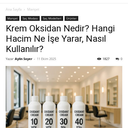
Ana Sayfa
Manşet
Manşet
Saç Modası
Saç Modelleri
Ürünler
Krem Oksidan Nedir? Hangi
Hacim Ne İşe Yarar, Nasıl
Kullanılır?
Yazar
Aylin Soyer
-
11 Ekim 2025
1827
0