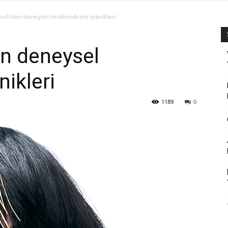
ish’den deneysel renklendirme teknikleri
en deneysel
ikleri
1189
0