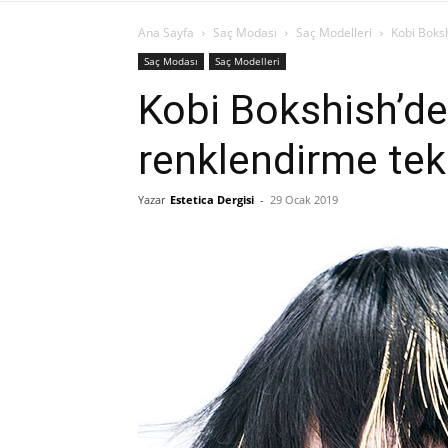
Ana Sayfa
Saç Modası
Saç Modelleri
Kobi Boksh
Saç Modası
Saç Modelleri
Kobi Bokshish’d
renklendirme tekn
Yazar
Estetica Dergisi
-
29 Ocak 2019