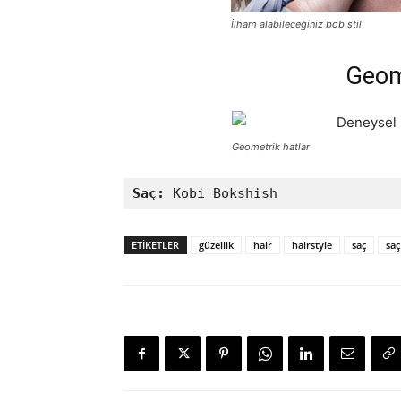
İlham alabileceğiniz bob stil
Geom
Geometrik hatlar
Saç:
 Kobi Bokshish
ETIKETLER
güzellik
hair
hairstyle
saç
saç