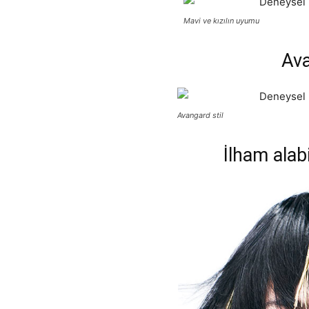
Mavi ve kızılın uyumu
Ava
Avangard stil
İlham alabi