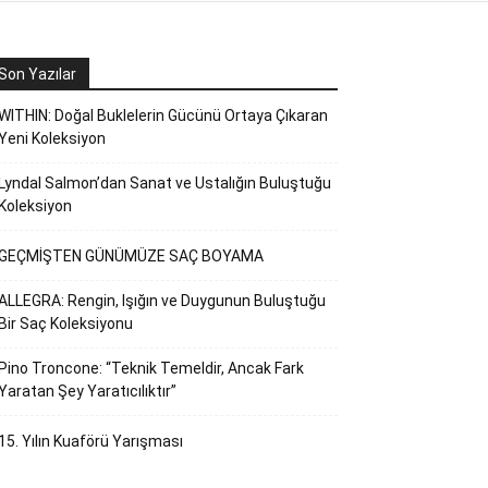
Son Yazılar
WITHIN: Doğal Buklelerin Gücünü Ortaya Çıkaran
Yeni Koleksiyon
Lyndal Salmon’dan Sanat ve Ustalığın Buluştuğu
Koleksiyon
GEÇMİŞTEN GÜNÜMÜZE SAÇ BOYAMA
ALLEGRA: Rengin, Işığın ve Duygunun Buluştuğu
Bir Saç Koleksiyonu
Pino Troncone: “Teknik Temeldir, Ancak Fark
Yaratan Şey Yaratıcılıktır”
15. Yılın Kuaförü Yarışması