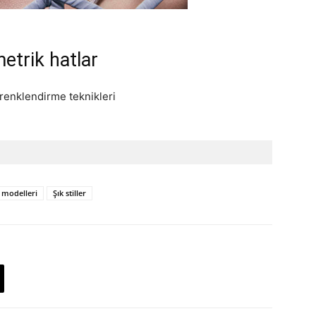
etrik hatlar
 modelleri
Şık stiller