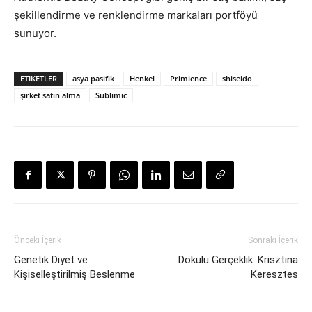
şekillendirme ve renklendirme markaları portföyü
sunuyor.
ETIKETLER
asya pasifik
Henkel
Primience
shiseido
şirket satın alma
Sublimic
Önceki İçerik
Sonraki İçerik
Genetik Diyet ve
Dokulu Gerçeklik: Krisztina
Kişiselleştirilmiş Beslenme
Keresztes