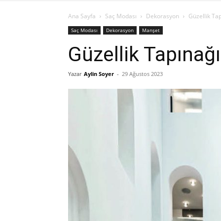
Ana Sayfa
Saç Modası
Dekorasyon
Güzellik Ta
Saç Modası
Dekorasyon
Manşet
Güzellik Tapınağı
Yazar
Aylin Soyer
-
29 Ağustos 2023