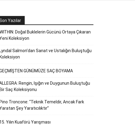
Son Yazılar
WITHIN: Doğal Buklelerin Gücünü Ortaya Çıkaran
Yeni Koleksiyon
Lyndal Salmon’dan Sanat ve Ustalığın Buluştuğu
Koleksiyon
GEÇMİŞTEN GÜNÜMÜZE SAÇ BOYAMA
ALLEGRA: Rengin, Işığın ve Duygunun Buluştuğu
Bir Saç Koleksiyonu
Pino Troncone: “Teknik Temeldir, Ancak Fark
Yaratan Şey Yaratıcılıktır”
15. Yılın Kuaförü Yarışması