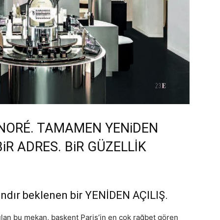
NORÉ. TAMAMEN YENiDEN
iR ADRES. BiR GÜZELLİK
ndır beklenen bir YENİDEN AÇILIŞ.
rulan bu mekan, başkent Paris’in en çok rağbet gören