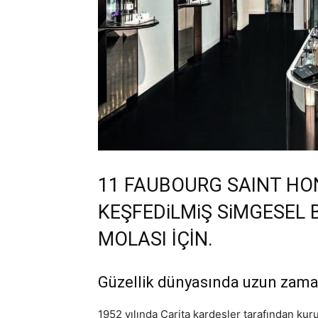
11 FAUBOURG SAINT HO
KEŞFEDiLMiŞ SiMGESEL B
MOLASI İÇİN.
Güzellik dünyasında uzun zama
1952 yılında Carita kardeşler tarafından ku