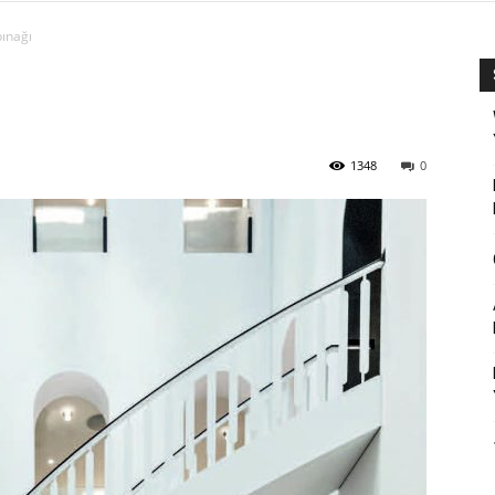
pınağı
1348
0