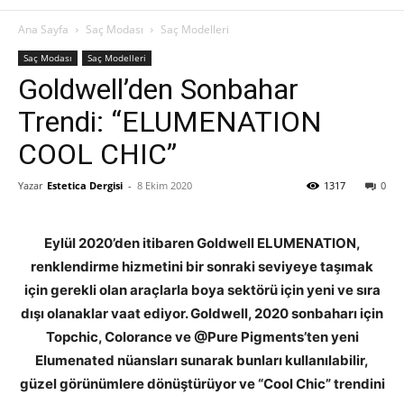
Ana Sayfa
Saç Modası
Saç Modelleri
Saç Modası
Saç Modelleri
Goldwell’den Sonbahar
Trendi: “ELUMENATION
COOL CHIC”
Yazar
Estetica Dergisi
-
8 Ekim 2020
1317
0
Eylül 2020’den itibaren Goldwell ELUMENATION,
renklendirme hizmetini bir sonraki seviyeye taşımak
için gerekli olan araçlarla boya sektörü için yeni ve sıra
dışı olanaklar vaat ediyor. Goldwell, 2020 sonbaharı için
Topchic, Colorance ve @Pure Pigments’ten yeni
Elumenated nüansları sunarak bunları kullanılabilir,
güzel görünümlere dönüştürüyor ve “Cool Chic” trendini