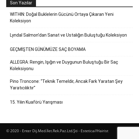
Son Yazılar
WITHIN: Doğal Buklelerin Gücünü Ortaya Çıkaran Yeni
Koleksiyon
Lyndal Salmon’dan Sanat ve Ustalığın Buluştuğu Koleksiyon
GEÇMİŞTEN GÜNÜMÜZE SAÇ BOYAMA
ALLEGRA: Rengin, Işığın ve Duygunun Buluştuğu Bir Saç
Koleksiyonu
Pino Troncone: “Teknik Temeldir, Ancak Fark Yaratan Şey
Yaratıcılıktır”
15. Yılın Kuaförü Yarışması
© 2020 - Enter Dij.Med.İlet.Rek.Paz.Ltd.Şti - Estetica//Hairist