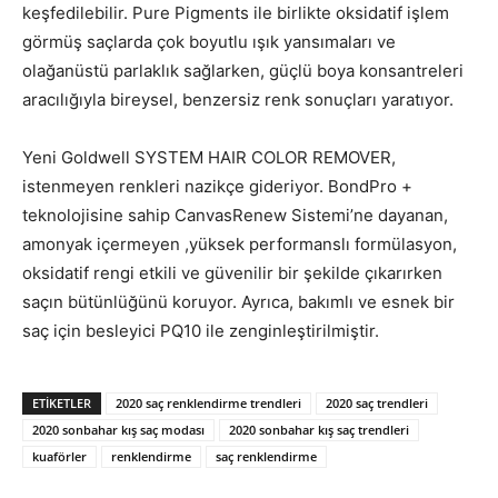
keşfedilebilir. Pure Pigments ile birlikte oksidatif işlem
görmüş saçlarda çok boyutlu ışık yansımaları ve
olağanüstü parlaklık sağlarken, güçlü boya konsantreleri
aracılığıyla bireysel, benzersiz renk sonuçları yaratıyor.
Yeni Goldwell SYSTEM HAIR COLOR REMOVER,
istenmeyen renkleri nazikçe gideriyor. BondPro +
teknolojisine sahip CanvasRenew Sistemi’ne dayanan,
amonyak içermeyen ,yüksek performanslı formülasyon,
oksidatif rengi etkili ve güvenilir bir şekilde çıkarırken
saçın bütünlüğünü koruyor. Ayrıca, bakımlı ve esnek bir
saç için besleyici PQ10 ile zenginleştirilmiştir.
ETIKETLER
2020 saç renklendirme trendleri
2020 saç trendleri
2020 sonbahar kış saç modası
2020 sonbahar kış saç trendleri
kuaförler
renklendirme
saç renklendirme