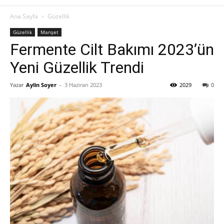
Ana Sayfa
Güzellik
Güzellik
Manşet
Fermente Cilt Bakımı 2023’ün
Yeni Güzellik Trendi
Yazar
Aylin Soyer
-
3 Haziran 2023
2029
0