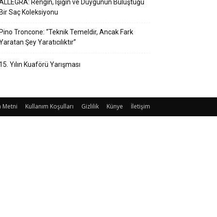
ALLEGRA: Rengin, Işığın ve Duygunun Buluştuğu
Bir Saç Koleksiyonu
Pino Troncone: “Teknik Temeldir, Ancak Fark
Yaratan Şey Yaratıcılıktır”
15. Yılın Kuaförü Yarışması
 Metni
Kullanım Koşulları
Gizlilik
Künye
İletişim