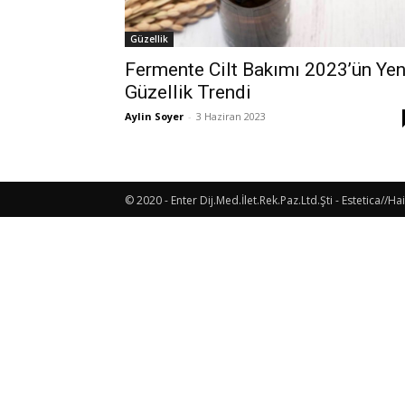
Güzellik
Fermente Cilt Bakımı 2023’ün Yen
Güzellik Trendi
Aylin Soyer
-
3 Haziran 2023
© 2020 - Enter Dij.Med.İlet.Rek.Paz.Ltd.Şti - Estetica//Hai