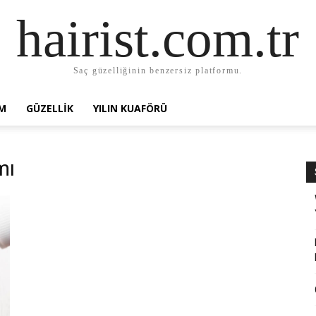
hairist.com.tr
Saç güzelliğinin benzersiz platformu.
AM
GÜZELLIK
YILIN KUAFÖRÜ
mı