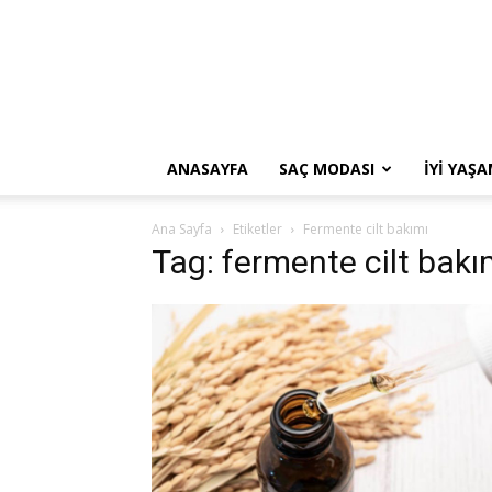
ANASAYFA
SAÇ MODASI
İYI YAŞ
Ana Sayfa
Etiketler
Fermente cilt bakımı
Tag: fermente cilt bakı