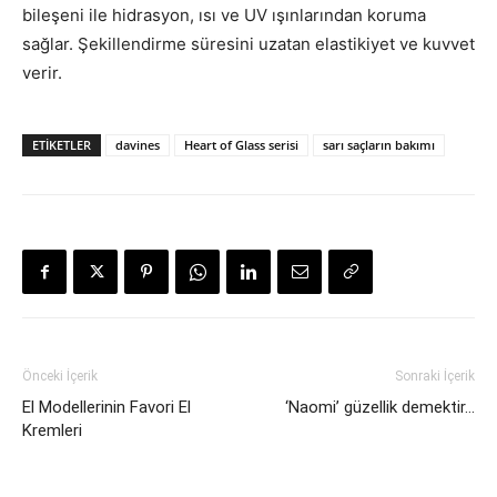
bileşeni ile hidrasyon, ısı ve UV ışınlarından koruma
sağlar. Şekillendirme süresini uzatan elastikiyet ve kuvvet
verir.
ETIKETLER
davines
Heart of Glass serisi
sarı saçların bakımı
Önceki İçerik
Sonraki İçerik
El Modellerinin Favori El
‘Naomi’ güzellik demektir…
Kremleri