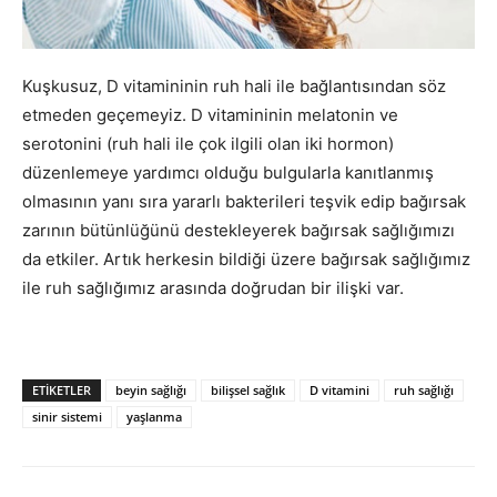
Kuşkusuz, D vitamininin ruh hali ile bağlantısından söz
etmeden geçemeyiz. D vitamininin melatonin ve
serotonini (ruh hali ile çok ilgili olan iki hormon)
düzenlemeye yardımcı olduğu bulgularla kanıtlanmış
olmasının yanı sıra yararlı bakterileri teşvik edip bağırsak
zarının bütünlüğünü destekleyerek bağırsak sağlığımızı
da etkiler. Artık herkesin bildiği üzere bağırsak sağlığımız
ile ruh sağlığımız arasında doğrudan bir ilişki var.
Kuşkusuz, D vitamininin ruh hali ile bağlantısından söz etmeden geçemeyiz. D vitamininin melatonin ve serotonini (ruh hali ile çok ilgili olan iki hormon) düzenlemeye yardımcı olduğu bulgularla kanıtlanmış olmasının yanı sıra yararlı bakterileri teşvik edip bağırsak zarının bütünlüğünü destekleyerek bağırsak sağlığımızı da etkiler. Artık herkesin bildiği üzere bağırsak sağlığımız ile ruh sağlığımız arasında doğrudan bir ilişki var.
ETIKETLER
beyin sağlığı
bilişsel sağlık
D vitamini
ruh sağlığı
sinir sistemi
yaşlanma