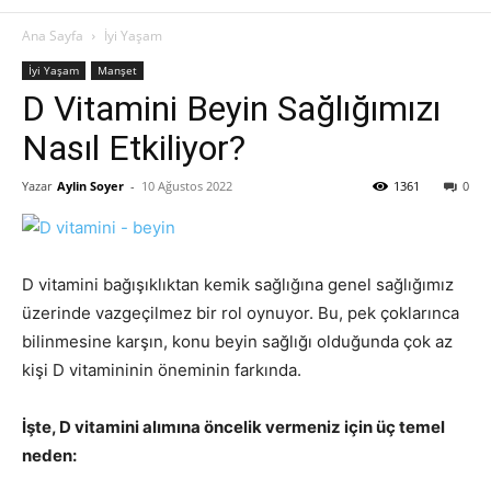
Ana Sayfa
İyi Yaşam
İyi Yaşam
Manşet
D Vitamini Beyin Sağlığımızı
Nasıl Etkiliyor?
Yazar
Aylin Soyer
-
10 Ağustos 2022
1361
0
D vitamini bağışıklıktan kemik sağlığına genel sağlığımız
üzerinde vazgeçilmez bir rol oynuyor. Bu, pek çoklarınca
bilinmesine karşın, konu beyin sağlığı olduğunda çok az
kişi D vitamininin öneminin farkında.
İşte, D vitamini alımına öncelik vermeniz için üç temel
neden: