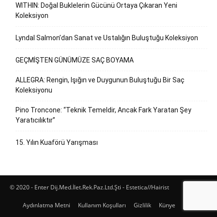
WITHIN: Doğal Buklelerin Gücünü Ortaya Çıkaran Yeni
Koleksiyon
Lyndal Salmon’dan Sanat ve Ustalığın Buluştuğu Koleksiyon
GEÇMİŞTEN GÜNÜMÜZE SAÇ BOYAMA
ALLEGRA: Rengin, Işığın ve Duygunun Buluştuğu Bir Saç
Koleksiyonu
Pino Troncone: “Teknik Temeldir, Ancak Fark Yaratan Şey
Yaratıcılıktır”
15. Yılın Kuaförü Yarışması
© 2020 - Enter Dij.Med.İlet.Rek.Paz.Ltd.Şti - Estetica//Hairist
Aydınlatma Metni
Kullanım Koşulları
Gizlilik
Künye
İletişim