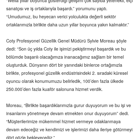
“Wella yıllar boyunca gösterdiği gelişimi çok sayıda yetenekli, elçi
sanatçısı ve iş ortaklarıyla başardı.” yorumunu yaptı.
“Umudumuz, bu heyecan verici yolculukta değerli sektör
ortaklarımızla birlikte daha uzun yıllar boyunca yakın kalmaktır.”
Coty Profesyonel Güzellik Genel Müdürü Sylvie Moreau şöyle
dedi: “Son üç yılda Coty ile işimizi pekiştirmeyi başardık ve bu
bölümde başarılı olacağımıza inanacağımız sağlam bir temel
oluşturduk. Dünyanın dört bir yanındaki binlerce ortağımızla
birlikte, profesyonel güzellik endüstrisindeki 2. sıradaki küresel
oyuncu olarak konumumuzu belirledik, 100’den fazla ülkede
250.000’den fazla kuaför salonuna hizmet verdik.
Moreau, “Birlikte başardıklarımızla gurur duyuyorum ve bu işi ve
insanlarını yönetmeye devam etmekten onur duyuyorum” dedi.
“Müşterilerimize mükemmel hizmet vermeye odaklanmaya
devam edeceğiz ve kendimizi ve işlerimizi daha ileriye götürmeyi
dört gözle bekleyeceğiz.”