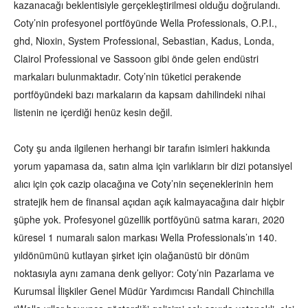
kazanacağı beklentisiyle gerçekleştirilmesi olduğu doğrulandı.
Coty’nin profesyonel portföyünde Wella Professionals, O.P.I.,
ghd, Nioxin, System Professional, Sebastian, Kadus, Londa,
Clairol Professional ve Sassoon gibi önde gelen endüstri
markaları bulunmaktadır. Coty’nin tüketici perakende
portföyündeki bazı markaların da kapsam dahilindeki nihai
listenin ne içerdiği henüz kesin değil.
Coty şu anda ilgilenen herhangi bir tarafın isimleri hakkında
yorum yapamasa da, satın alma için varlıkların bir dizi potansiyel
alıcı için çok cazip olacağına ve Coty’nin seçeneklerinin hem
stratejik hem de finansal açıdan açık kalmayacağına dair hiçbir
şüphe yok. Profesyonel güzellik portföyünü satma kararı, 2020
küresel 1 numaralı salon markası Wella Professionals’ın 140.
yıldönümünü kutlayan şirket için olağanüstü bir dönüm
noktasıyla aynı zamana denk geliyor: Coty’nin Pazarlama ve
Kurumsal İlişkiler Genel Müdür Yardımcısı Randall Chinchilla