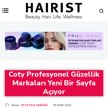
Coty Profesyonel Güzellik
Markaları Yeni Bir Sayfa
Açıyor
Yazan
ESTETICA DERGISI
25 EKIM 2019