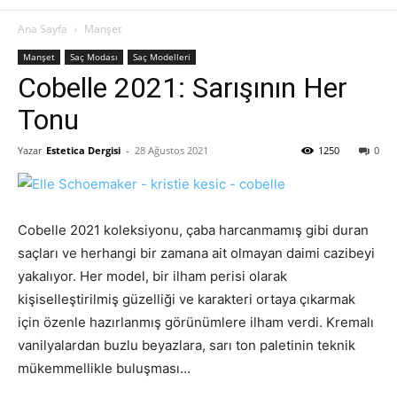
Ana Sayfa
Manşet
Manşet
Saç Modası
Saç Modelleri
Cobelle 2021: Sarışının Her
Tonu
Yazar
Estetica Dergisi
-
28 Ağustos 2021
1250
0
Cobelle 2021 koleksiyonu, çaba harcanmamış gibi duran
saçları ve herhangi bir zamana ait olmayan daimi cazibeyi
yakalıyor. Her model, bir ilham perisi olarak
kişiselleştirilmiş güzelliği ve karakteri ortaya çıkarmak
için özenle hazırlanmış görünümlere ilham verdi. Kremalı
vanilyalardan buzlu beyazlara, sarı ton paletinin teknik
mükemmellikle buluşması…